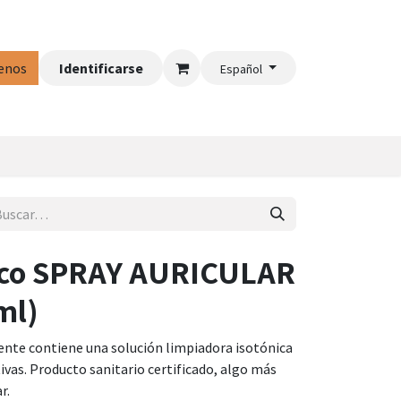
enos
ción Audífonos
Identificarse
Profesionales
Ayuda
Español
ico SPRAY AURICULAR
ml)
lente contiene una solución limpiadora isotónica
ivas. Producto sanitario certificado, algo más
r.