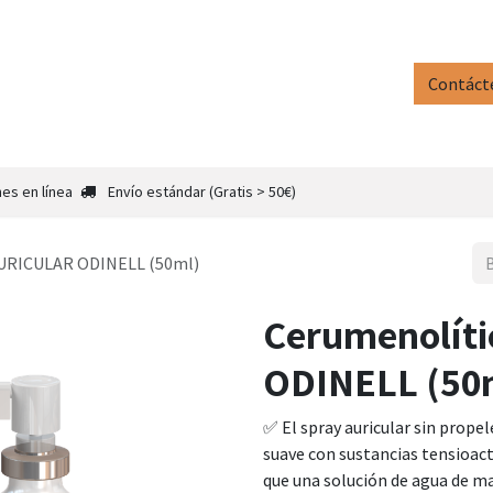
Inicio
Tienda
Contáctenos
Contáct
Repara
es en línea
Envío estándar (Gratis > 50€)
AURICULAR ODINELL (50ml)
Cerumenolít
ODINELL (50
✅ El spray auricular sin prope
suave con sustancias tensioact
que una solución de agua de ma