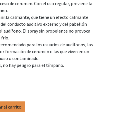
xceso de cerumen. Con el uso regular, previene la
men.
illa calmante, que tiene un efecto calmante
el del conducto auditivo externo y del pabellón
el audífono. El spray sin propelente no provoca
frío.
 recomendado para los usuarios de audífonos, las
r formación de cerumen o las que viven en un
noso o contaminado.
l, no hay peligro para el tímpano.
 al carrito