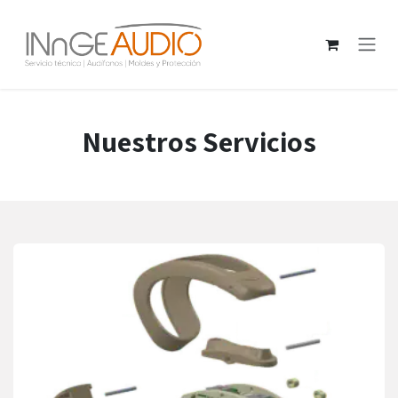
Ir al contenido
Nuestros Servicios