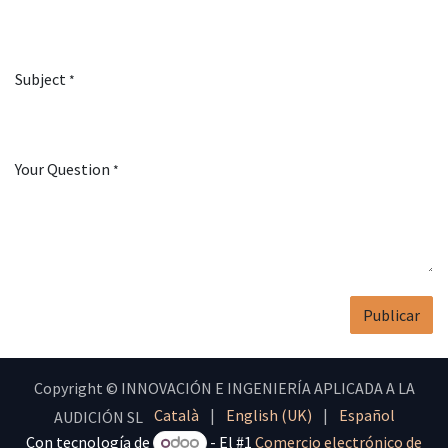
Subject
*
Your Question
*
Publicar
Copyright © INNOVACIÓN E INGENIERÍA APLICADA A LA
Català
|
English (UK)
|
Español
AUDICIÓN SL
Con tecnología de
- El #1
Comercio electrónico de